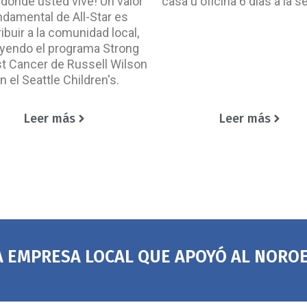
 donde usted vive! Un valor
casa u oficina 6 días a la 
ndamental de All-Star es
ibuir a la comunidad local,
uyendo el programa Strong
t Cancer de Russell Wilson
n el Seattle Children's.
Leer más
Leer más
 EMPRESA LOCAL QUE APOYÓ AL NORO