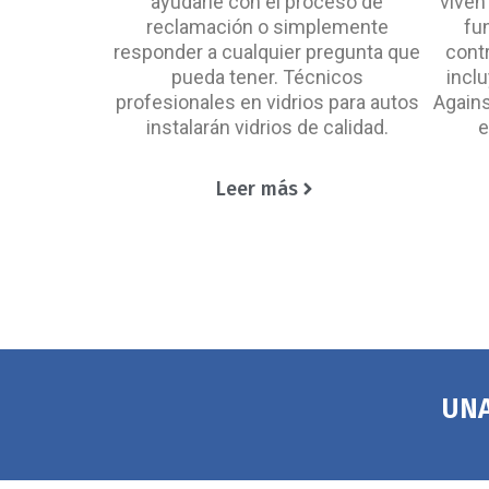
ayudarle con el proceso de
viven
reclamación o simplemente
fu
responder a cualquier pregunta que
contr
pueda tener. Técnicos
incl
profesionales en vidrios para autos
Agains
instalarán vidrios de calidad.
e
Leer más
UNA