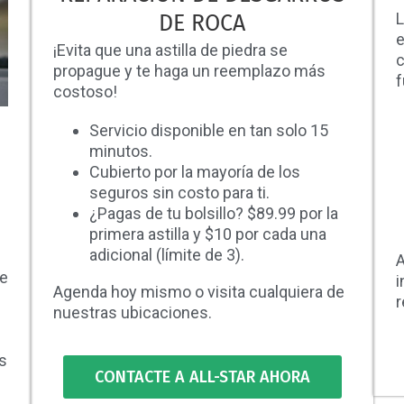
L
DE ROCA
e
¡Evita que una astilla de piedra se
c
propague y te haga un reemplazo más
f
costoso!
Servicio disponible en tan solo 15
minutos.
Cubierto por la mayoría de los
seguros sin costo para ti.
¿Pagas de tu bolsillo? $89.99 por la
primera astilla y $10 por cada una
adicional (límite de 3).
A
te
i
Agenda hoy mismo o visita cualquiera de
r
nuestras ubicaciones.
s
CONTACTE A ALL-STAR AHORA