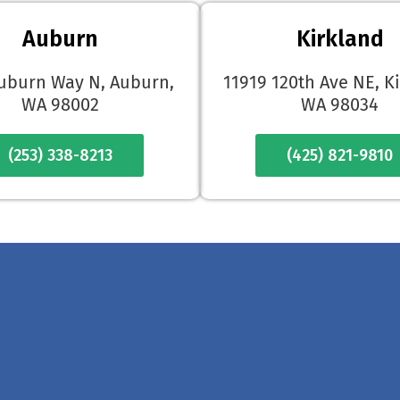
Auburn
Kirkland
uburn Way N, Auburn,
11919 120th Ave NE, K
WA 98002
WA 98034
(253) 338-8213
(425) 821-9810